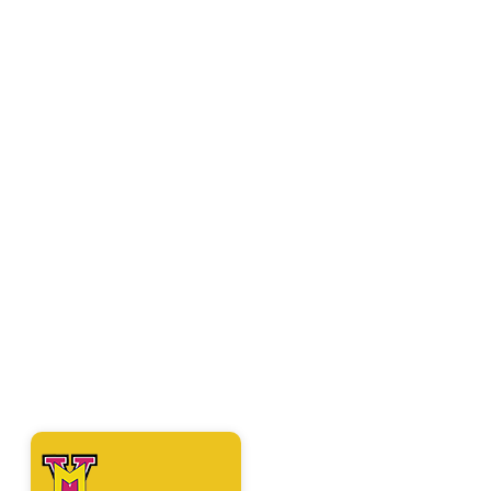
скачать и играть на собственном
ПК или другом устройстве,
наиболее комфортный вариант.
Нет зависимости от интернета, от
работоспособности браузера или
сайта, которому непосредственно
принадлежит та или иная игра.
Полная свобода и независимость.
Что может быть лучше. А наш сайт
с играми на ПК станет для Вас
настоящей находкой. Играйте.
Получайте удовольствие.