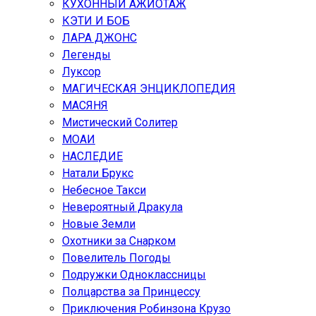
КУХОННЫЙ АЖИОТАЖ
КЭТИ И БОБ
ЛАРА ДЖОНС
Легенды
Луксор
МАГИЧЕСКАЯ ЭНЦИКЛОПЕДИЯ
МАСЯНЯ
Мистический Солитер
МОАИ
НАСЛЕДИЕ
Натали Брукс
Небесное Такси
Невероятный Дракула
Новые Земли
Охотники за Снарком
Повелитель Погоды
Подружки Одноклассницы
Полцарства за Принцессу
Приключения Робинзона Крузо