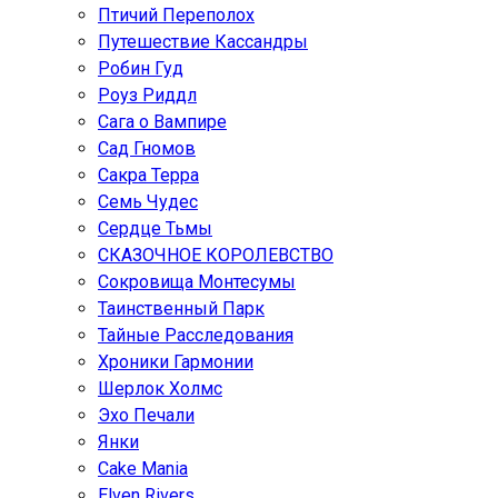
Птичий Переполох
Путешествие Кассандры
Робин Гуд
Роуз Риддл
Сага о Вампире
Сад Гномов
Сакра Терра
Семь Чудес
Сердце Тьмы
СКАЗОЧНОЕ КОРОЛЕВСТВО
Сокровища Монтесумы
Таинственный Парк
Тайные Расследования
Хроники Гармонии
Шерлок Холмс
Эхо Печали
Янки
Cake Mania
Elven Rivers