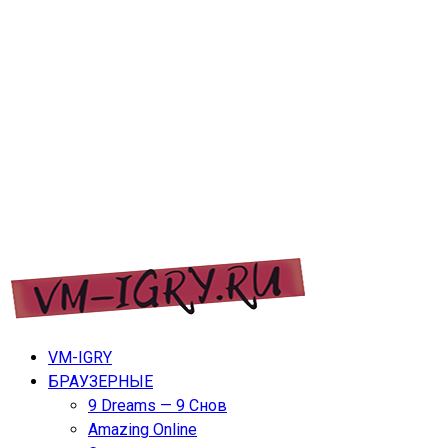
Перейти
VM-IGRY
к
содержимому
VM-IGRY — игры дл ПК, ноутбуков, планшетов и
VM-IGRY
телефонов.
БРАУЗЕРНЫЕ
9 Dreams — 9 Снов
Amazing Online