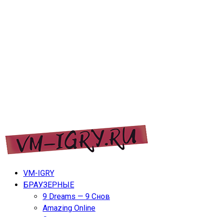
Перейти
VM-IGRY
к
содержимому
VM-IGRY — игры дл ПК, ноутбуков, планшетов и
VM-IGRY
телефонов.
БРАУЗЕРНЫЕ
9 Dreams — 9 Снов
Amazing Online