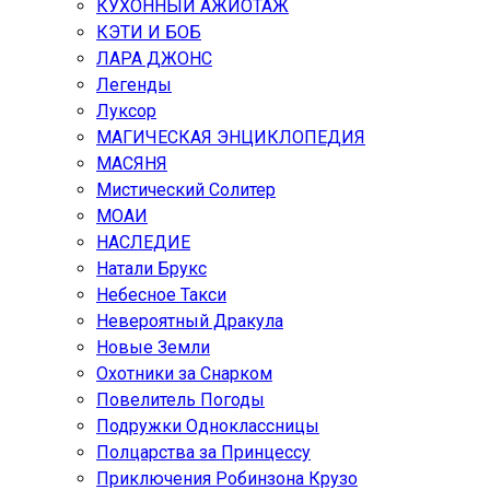
КУХОННЫЙ АЖИОТАЖ
КЭТИ И БОБ
ЛАРА ДЖОНС
Легенды
Луксор
МАГИЧЕСКАЯ ЭНЦИКЛОПЕДИЯ
МАСЯНЯ
Мистический Солитер
МОАИ
НАСЛЕДИЕ
Натали Брукс
Небесное Такси
Невероятный Дракула
Новые Земли
Охотники за Снарком
Повелитель Погоды
Подружки Одноклассницы
Полцарства за Принцессу
Приключения Робинзона Крузо