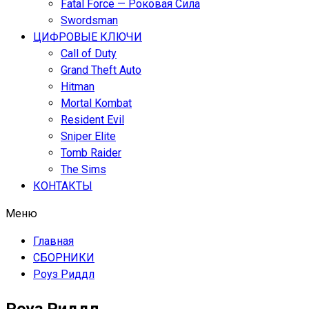
Fatal Force — Роковая Сила
Swordsman
ЦИФРОВЫЕ КЛЮЧИ
Call of Duty
Grand Theft Auto
Hitman
Mortal Kombat
Resident Evil
Sniper Elite
Tomb Raider
The Sims
КОНТАКТЫ
Меню
Главная
СБОРНИКИ
Роуз Риддл
Роуз Риддл