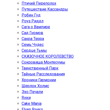
Птичий Переполох
Путешествие Кассандры
Робин Гуд
Роуз Риддл
Сага о Вампире
Сад Гномов
Сакра Терра
Семь Чудес
Сердце Тьмы
СКАЗОЧНОЕ КОРОЛЕВСТВО
Сокровища Монтесумы
Таинственный Парк
Тайные Расследования
Хроники Гармонии
Шерлок Холмс
Эхо Печали
Янки
Cake Mania
Elven Rivers