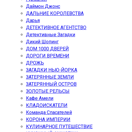
Даймон Джонс
ДАЛЬНИЕ КОРОЛЕВСТВА
Дарья
ДЕТЕКТИВНОЕ АГЕНТСТВО
Детективные Загадки
Дикий Шопинг
ДОМ 1000 ДВЕРЕЙ
ДОРОГИ ВРЕМЕНИ
ДРОЖЬ
ЗАГАДКИ НЬЮ-ЙОРКА
ЗАТЕРЯННЫЕ ЗЕМЛИ
ЗАТЕРЯННЫЙ ОСТРОВ
ЗОЛОТЫЕ РЕЛЬСЫ
Кафе Амели
КЛАДОИСКАТЕЛИ
Команда Спасателей
КОРОНА ИМПЕРИИ
КУЛИНАРНОЕ ПУТЕШЕСТВИЕ