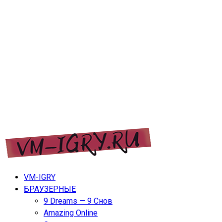
Перейти
VM-IGRY
к
содержимому
VM-IGRY — игры дл ПК, ноутбуков, планшетов и
VM-IGRY
телефонов.
БРАУЗЕРНЫЕ
9 Dreams — 9 Снов
Amazing Online