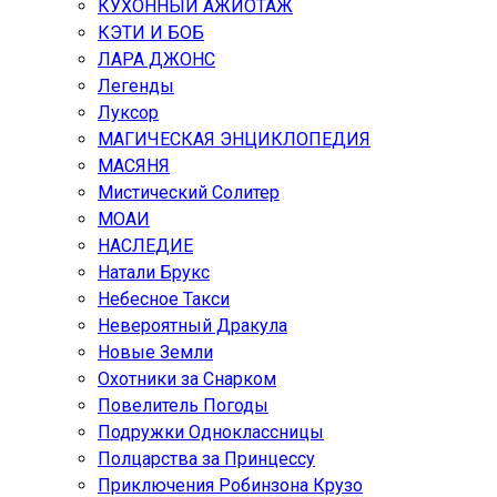
КУХОННЫЙ АЖИОТАЖ
КЭТИ И БОБ
ЛАРА ДЖОНС
Легенды
Луксор
МАГИЧЕСКАЯ ЭНЦИКЛОПЕДИЯ
МАСЯНЯ
Мистический Солитер
МОАИ
НАСЛЕДИЕ
Натали Брукс
Небесное Такси
Невероятный Дракула
Новые Земли
Охотники за Снарком
Повелитель Погоды
Подружки Одноклассницы
Полцарства за Принцессу
Приключения Робинзона Крузо