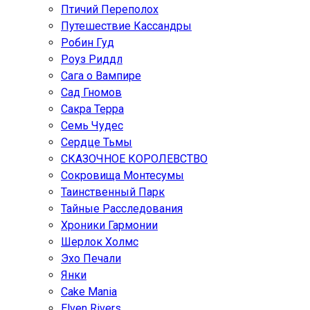
Птичий Переполох
Путешествие Кассандры
Робин Гуд
Роуз Риддл
Сага о Вампире
Сад Гномов
Сакра Терра
Семь Чудес
Сердце Тьмы
СКАЗОЧНОЕ КОРОЛЕВСТВО
Сокровища Монтесумы
Таинственный Парк
Тайные Расследования
Хроники Гармонии
Шерлок Холмс
Эхо Печали
Янки
Cake Mania
Elven Rivers