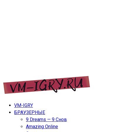
Перейти
VM-IGRY
к
содержимому
VM-IGRY — игры дл ПК, ноутбуков, планшетов и
VM-IGRY
телефонов.
БРАУЗЕРНЫЕ
9 Dreams — 9 Снов
Amazing Online