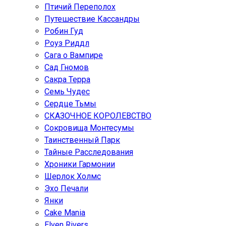
Птичий Переполох
Путешествие Кассандры
Робин Гуд
Роуз Риддл
Сага о Вампире
Сад Гномов
Сакра Терра
Семь Чудес
Сердце Тьмы
СКАЗОЧНОЕ КОРОЛЕВСТВО
Сокровища Монтесумы
Таинственный Парк
Тайные Расследования
Хроники Гармонии
Шерлок Холмс
Эхо Печали
Янки
Cake Mania
Elven Rivers