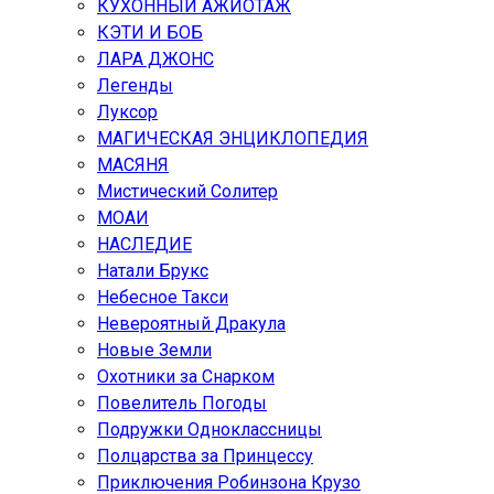
КУХОННЫЙ АЖИОТАЖ
КЭТИ И БОБ
ЛАРА ДЖОНС
Легенды
Луксор
МАГИЧЕСКАЯ ЭНЦИКЛОПЕДИЯ
МАСЯНЯ
Мистический Солитер
МОАИ
НАСЛЕДИЕ
Натали Брукс
Небесное Такси
Невероятный Дракула
Новые Земли
Охотники за Снарком
Повелитель Погоды
Подружки Одноклассницы
Полцарства за Принцессу
Приключения Робинзона Крузо