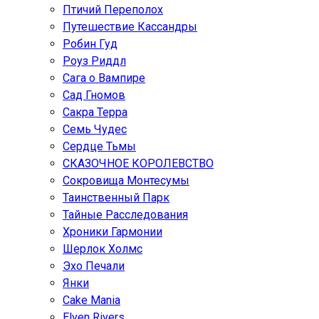
Птичий Переполох
Путешествие Кассандры
Робин Гуд
Роуз Риддл
Сага о Вампире
Сад Гномов
Сакра Терра
Семь Чудес
Сердце Тьмы
СКАЗОЧНОЕ КОРОЛЕВСТВО
Сокровища Монтесумы
Таинственный Парк
Тайные Расследования
Хроники Гармонии
Шерлок Холмс
Эхо Печали
Янки
Cake Mania
Elven Rivers