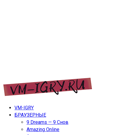
Перейти
VM-IGRY
к
содержимому
VM-IGRY — игры дл ПК, ноутбуков, планшетов и
VM-IGRY
телефонов.
БРАУЗЕРНЫЕ
9 Dreams — 9 Снов
Amazing Online