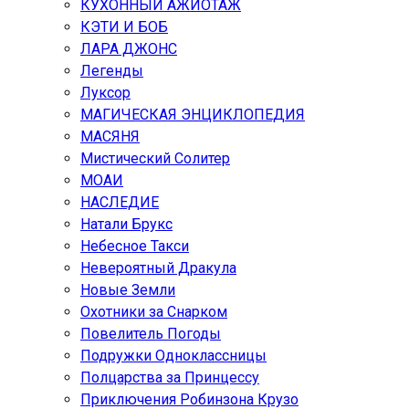
КУХОННЫЙ АЖИОТАЖ
КЭТИ И БОБ
ЛАРА ДЖОНС
Легенды
Луксор
МАГИЧЕСКАЯ ЭНЦИКЛОПЕДИЯ
МАСЯНЯ
Мистический Солитер
МОАИ
НАСЛЕДИЕ
Натали Брукс
Небесное Такси
Невероятный Дракула
Новые Земли
Охотники за Снарком
Повелитель Погоды
Подружки Одноклассницы
Полцарства за Принцессу
Приключения Робинзона Крузо